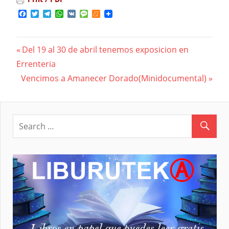
Facebook
Twitter
Telegram
WhatsApp
VK
Message
Meneame
Previous
Del 19 al 30 de abril tenemos exposicion en
Navegación
Errenteria
Post:
Next
Vencimos a Amanecer Dorado(Minidocumental)
de
Post:
entradas