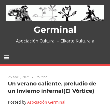
Skip
to
content
Germinal
Asociación Cultural – Elkarte Kulturala
25 abril, 2021
Politica
Un verano caliente, preludio de
un invierno infernal(El Vórtice)
Posted by
Asociación Germinal