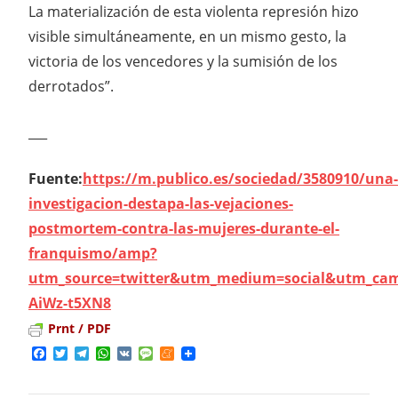
La materialización de esta violenta represión hizo
visible simultáneamente, en un mismo gesto, la
victoria de los vencedores y la sumisión de los
derrotados”.
___
Fuente:
https://m.publico.es/sociedad/3580910/una-
investigacion-destapa-las-vejaciones-
postmortem-contra-las-mujeres-durante-el-
franquismo/amp?
utm_source=twitter&utm_medium=social&utm_cam
AiWz-t5XN8
Prnt / PDF
Facebook
Twitter
Telegram
WhatsApp
VK
Message
Meneame