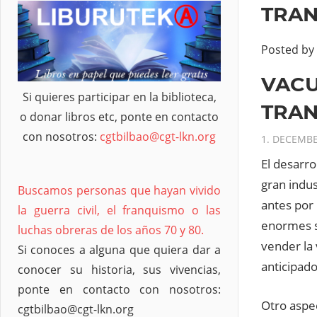
TRAN
Posted by
VACU
Si quieres participar en la biblioteca,
TRAN
o donar libros etc, ponte en contacto
con nosotros:
cgtbilbao@cgt-lkn.org
1. DECEMBE
El desarro
gran indus
Buscamos personas que hayan vivido
antes por 
la guerra civil, el franquismo o las
enormes s
luchas obreras de los años 70 y 80.
vender la 
Si conoces a alguna que quiera dar a
anticipado
conocer su historia, sus vivencias,
ponte en contacto con nosotros:
Otro aspe
cgtbilbao@cgt-lkn.org