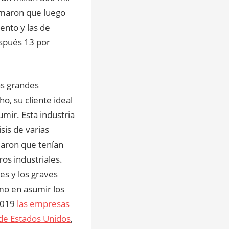
timaron que luego
iento y las de
spués 13 por
as grandes
o, su cliente ideal
mir. Esta industria
sis de varias
maron que tenían
os industriales.
es y los graves
mo en asumir los
 2019
las empresas
 de Estados Unidos
,