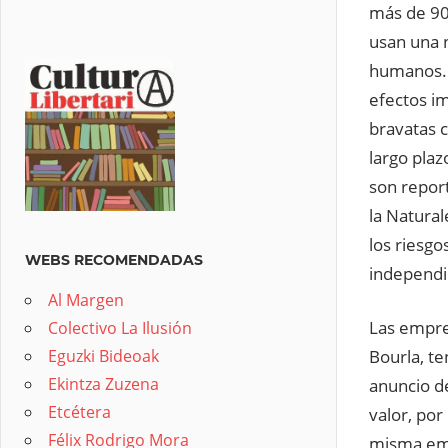
más de 90
usan una 
humanos. 
efectos i
bravatas 
largo plaz
son repor
la Natura
los riesgo
WEBS RECOMENDADAS
independi
Al Margen
Las empres
Colectivo La Ilusión
Eguzki Bideoak
Bourla, te
Ekintza Zuzena
anuncio d
Etcétera
valor, por
Félix Rodrigo Mora
misma emp