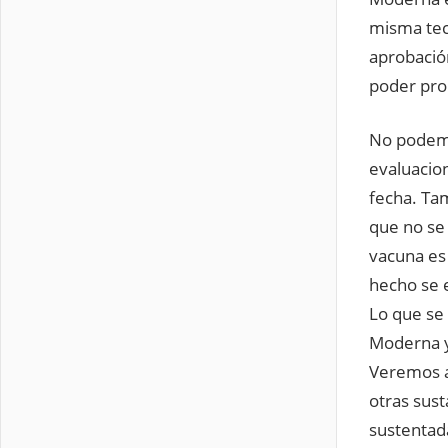
misma tec
aprobació
poder pro
No podemo
evaluacio
fecha. Tam
que no se 
vacuna es 
hecho se 
Lo que se 
Moderna y
Veremos a
otras sus
sustentad