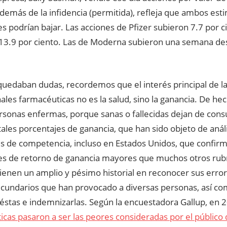
demás de la infidencia (permitida), refleja que ambos es
es podrían bajar. Las acciones de Pfizer subieron 7.7 por c
13.9 por ciento. Las de Moderna subieron una semana de
 quedaban dudas, recordemos que el interés principal de l
ales farmacéuticas no es la salud, sino la ganancia. De hech
rsonas enfermas, porque sanas o fallecidas dejan de consu
ales porcentajes de ganancia, que han sido objeto de análi
s de competencia, incluso en Estados Unidos, que confir
es de retorno de ganancia mayores que muchos otros rubr
ienen un amplio y pésimo historial en reconocer sus error
ecundarios que han provocado a diversas personas, así co
 éstas e indemnizarlas. Según la encuestadora Gallup, en
icas pasaron a ser las peores consideradas por el público