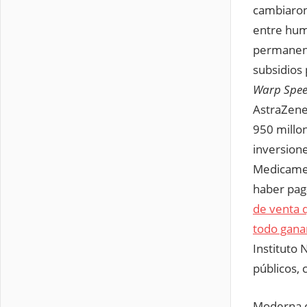
cambiaron
entre hum
permanenci
subsidios
Warp Spe
AstraZene
950 millon
inversione
Medicamen
haber paga
de venta 
todo gana
Instituto 
públicos, 
Moderna e