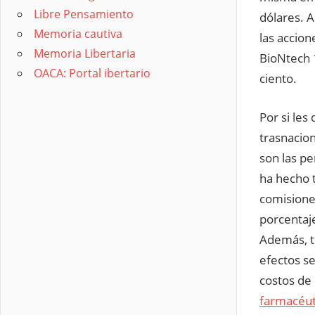
Libre Pensamiento
dólares. A
Memoria cautiva
las accion
Memoria Libertaria
BioNtech 
OACA: Portal ibertario
ciento.
Por si les
trasnacion
son las pe
ha hecho t
comisione
porcentaj
Además, t
efectos s
costos de
farmacéut