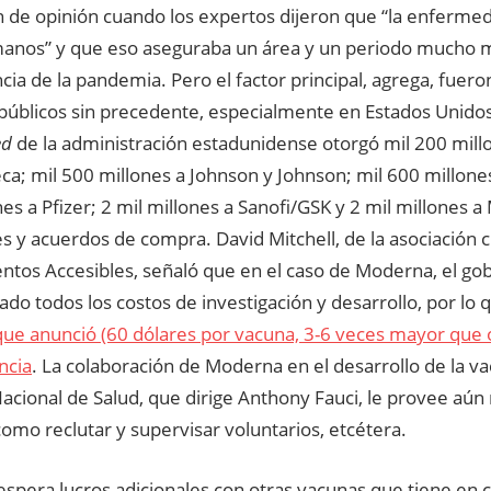
 de opinión cuando los expertos dijeron que “la enfermed
anos” y que eso aseguraba un área y un periodo mucho 
a de la pandemia. Pero el factor principal, agrega, fuero
 públicos sin precedente, especialmente en Estados Unido
ed
de la administración estadunidense otorgó mil 200 mill
ca; mil 500 millones a Johnson y Johnson; mil 600 millone
es a Pfizer; 2 mil millones a Sanofi/GSK y 2 mil millones 
s y acuerdos de compra. David Mitchell, de la asociación c
tos Accesibles, señaló que en el caso de Moderna, el go
do todos los costos de investigación y desarrollo, por lo
que anunció (60 dólares por vacuna, 3-6 veces mayor que o
ncia
. La colaboración de Moderna en el desarrollo de la va
Nacional de Salud, que dirige Anthony Fauci, le provee aú
como reclutar y supervisar voluntarios, etcétera.
spera lucros adicionales con otras vacunas que tiene en c