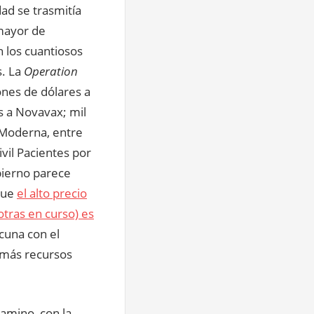
ad se trasmitía
mayor de
n los cuantiosos
s. La
Operation
ones de dólares a
s a Novavax; mil
a Moderna, entre
ivil Pacientes por
bierno parece
 que
el alto precio
tras en curso) es
cuna con el
n más recursos
amino, con la