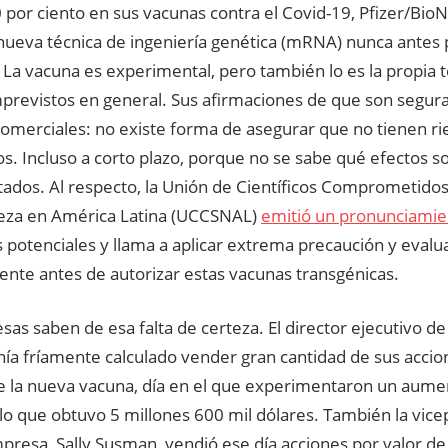
 por ciento en sus vacunas contra el Covid-19, Pfizer/Bio
nueva técnica de ingeniería genética (mRNA) nunca antes
La vacuna es experimental, pero también lo es la propia t
mprevistos en general. Sus afirmaciones de que son segur
comerciales: no existe forma de asegurar que no tienen r
os. Incluso a corto plazo, porque no se sabe qué efectos 
tados. Al respecto, la Unión de Científicos Comprometidos
leza en América Latina (UCCSNAL)
emitió un pronunciamie
s potenciales y llama a aplicar extrema precaución y evalu
ente antes de autorizar estas vacunas transgénicas.
as saben de esa falta de certeza. El director ejecutivo de 
nía fríamente calculado vender gran cantidad de sus accion
e la nueva vacuna, día en el que experimentaron un aume
 lo que obtuvo 5 millones 600 mil dólares. También la vice
resa, Sally Susman, vendió ese día acciones por valor de