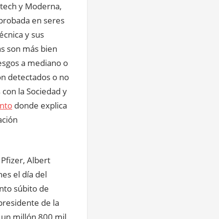
Ntech y Moderna,
 probada en seres
écnica y sus
as son más bien
iesgos a mediano o
son detectados o no
 con la Sociedad y
nto
donde explica
ación
Pfizer, Albert
es el día del
nto súbito de
presidente de la
 un millón 800 mil