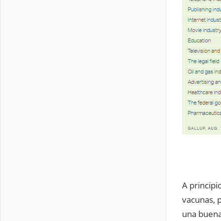
A principi
vacunas, 
una buena