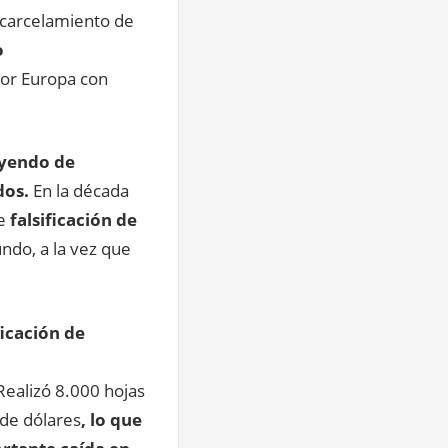
encarcelamiento de
o
por Europa con
yendo de
dos.
En la década
de
falsificación de
ndo, a la vez que
ficación de
Realizó 8.000 hojas
 de dólares
, lo que