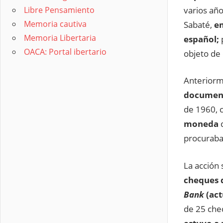
varios año
Libre Pensamiento
Memoria cautiva
Sabaté,
em
Memoria Libertaria
español;
OACA: Portal ibertario
objeto de 
Anteriorm
documento
de 1960, c
moneda
procuraban
La acción
cheques 
Bank
(act
de 25 cheq