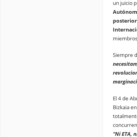
un juicio 
Autónomo
posterio
Internaci
miembros 
Siempre d
necesitam
revolucion
marginaci
El 4 de Ab
Bizkaia en
totalmente
concurren
“Ni ETA, n