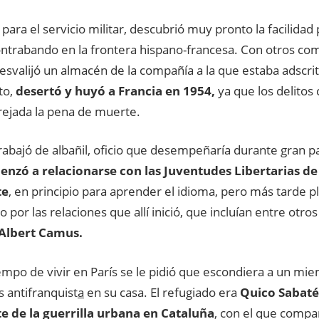
para el servicio militar, descubrió muy pronto la facilidad
contrabando en la frontera hispano-francesa. Con otros c
desvalijó un almacén de la compañía a la que estaba adscrit
to,
desertó y huyó a Francia en 1954,
ya que los delitos
rejada la pena de muerte.
trabajó de albañil, oficio que desempeñaría durante gran p
nzó a relacionarse con las Juventudes Libertarias de
te
, en principio para aprender el idioma, pero más tarde
 por las relaciones que allí inició, que incluían entre otro
 Albert Camus.
empo de vivir en París se le pidió que escondiera a un mi
 antifranquist
a
en su casa. El refugiado era
Quico Sabat
 de la guerrilla urbana en Cataluña
, con el que compa