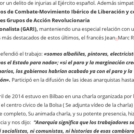
por un delito de injurias al Ejército español. Además simpat
s de Combate-Movimiento Ibérico de Liberación y c
res Grupos de Acción Revolucionaria
onalista (GARI),
manteniendo una especial relación con u
más destacados de estos últimos, el francés Jean
–
Marc R
efendió el trabajo:
«somos albañiles, pintores, electricist
os el Estado para nada»; «si el paro y la marginación cr
arios, los gobiernos habrían acabado ya con el paro y la
ón».
Participó en la difusión de las ideas anarquistas hast
ril de 2014 estuvo en Bilbao en una charla organizada por
 el centro cívico de la Bolsa ( Se adjunta vídeo de la charla
 completo, Su animada charla, y su potente presencia, hizo
cia y nos dijo:
“Anarquía significa que los trabajadores s
i socialistas, ni comunistas, ni historias de esas cambia