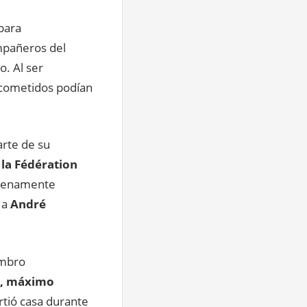
 para
ompañeros del
o. Al ser
 cometidos podían
arte de su
 la Fédération
 plenamente
s a
André
embro
é, máximo
rtió casa durante