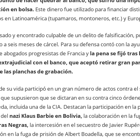
punto de hacer quebrar al banco,
que sufrió una impo
ción en bolsa.
Este dinero fue utilizado para financiar di
ros en Latinoamérica (tupamaros, montoneros, etc.) y Euro
ado y encontrado culpable de un delito de falsificación, p
 a seis meses de cárcel. Para su defensa contó con la ay
 abogados progresistas de Francia y
la pena se fijó tras
xtrajudicial con el banco, que aceptó retirar gran par
 las planchas de grabación.
 de su vida participó en un gran número de actos contra el
a que supusieron que se dictaran en su contra cinco órden
a, incluida una de la CIA. Destacan la participación en la 
 del
nazi Klaus Barbie en Bolivia,
la colaboración en la fu
ras Negras,
la intercesión en el secuestro de Javier Rupér
ón en la fuga de prisión de Albert Boadella, que se encon