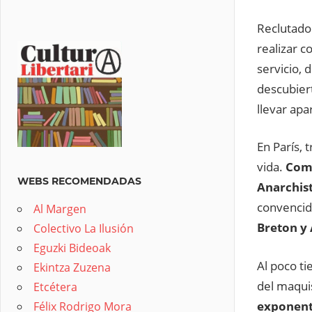
Reclutado 
realizar 
servicio, 
descubier
llevar apa
En París, 
vida.
Come
WEBS RECOMENDADAS
Anarchis
convencido
Al Margen
Breton y
Colectivo La Ilusión
Eguzki Bideoak
Al poco ti
Ekintza Zuzena
del maquis
Etcétera
exponente
Félix Rodrigo Mora