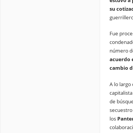
estuvo a 
su cotiza
guerrille
Fue proces
condenado
número de
acuerdo e
cambio de
A lo largo
capitalist
de búsqued
secuestro
los
Pante
colaboraci