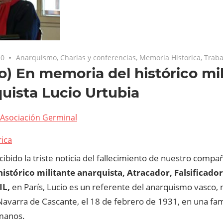
20
Anarquismo
,
Charlas y conferencias
,
Memoria Historica
,
Traba
o) En memoria del histórico mi
uista Lucio Urtubia
Asociación Germinal
rica
ibido la triste noticia del fallecimiento de nuestro comp
histórico militante anarquista, Atracador, Falsificado
IL,
en París, Lucio es un referente del anarquismo vasco, 
 Navarra de Cascante, el 18 de febrero de 1931, en una fa
manos.