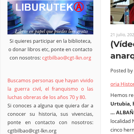
21 julio, 20
Si quieres participar en la biblioteca,
(Víde
o donar libros etc, ponte en contacto
anarq
con nosotros:
cgtbilbao@cgt-lkn.org
Posted by
Buscamos personas que hayan vivido
oria Histo
la guerra civil, el franquismo o las
Hemos rec
luchas obreras de los años 70 y 80.
Urtubia, 
Si conoces a alguna que quiera dar a
… ALBAÑ
conocer su historia, sus vivencias,
localidad
ponte en contacto con nosotros:
cinco her
cgtbilbao@cgt-lkn.org