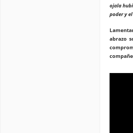
ojala hub
poder y e
Lamentam
abrazo so
compromis
compañero