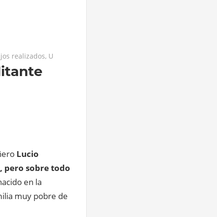
jos realizados
,
U
litante
añero
Lucio
r, pero sobre todo
nacido en la
milia muy pobre de