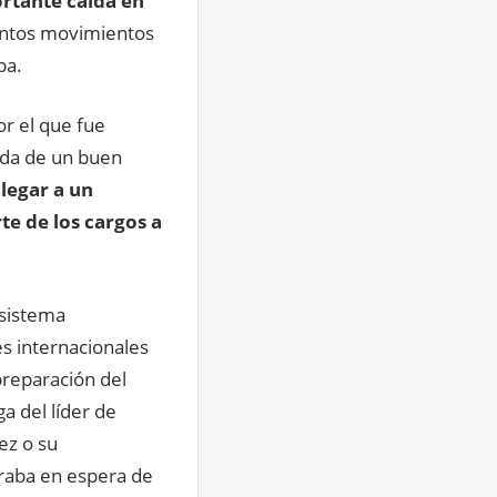
rtante caída en
stintos movimientos
pa.
or el que fue
uda de un buen
 llegar a un
te de los cargos a
 sistema
es internacionales
preparación del
ga del líder de
ez o su
traba en espera de