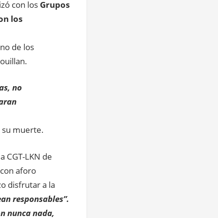
izó con los
Grupos
on los
no de los
ouillan.
as, no
earan
a su muerte.
 la CGT-LKN de
) con aforo
 disfrutar a la
ean responsables”.
ron nunca nada,