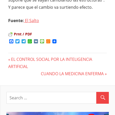
Y parece que el cambio va surtiendo efecto.
Fuente:
El Salto
Prnt / PDF
Facebook
Twitter
Telegram
WhatsApp
VK
Message
Meneame
Previous
EL CONTROL SOCIAL POR LA INTELIGENCIA
Navegación
ARTIFICIAL
Post:
Next
CUANDO LA MEDICINA ENFERMA
de
Post:
entradas