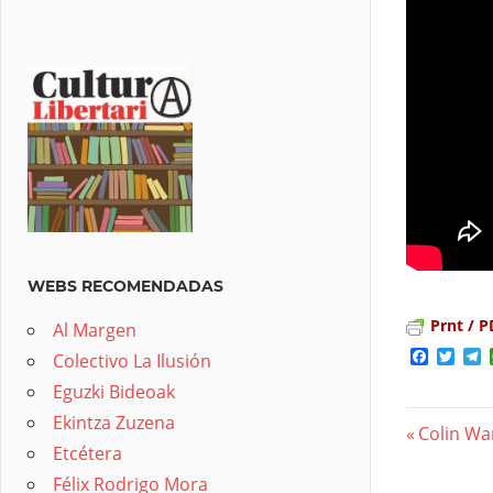
WEBS RECOMENDADAS
Prnt / P
Al Margen
Facebo
Twit
T
Colectivo La Ilusión
Eguzki Bideoak
Ekintza Zuzena
Previous
Colin War
Etcétera
Nave
Post:
Félix Rodrigo Mora