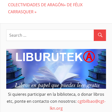
entradas
Post:
COLECTIVIDADES DE ARAGÓN» DE FÉLIX
CARRASQUER
Si quieres participar en la biblioteca, o donar libros
etc, ponte en contacto con nosotros:
cgtbilbao@cgt-
lkn.org