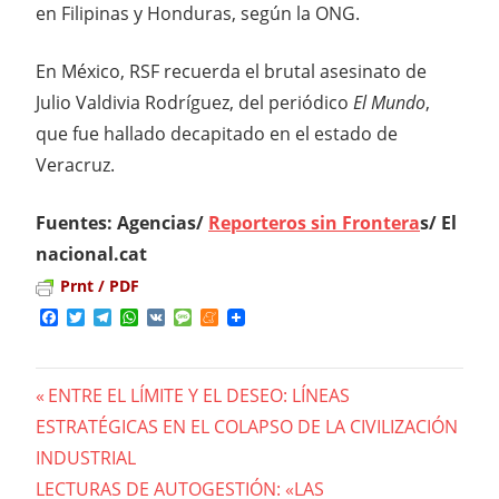
en Filipinas y Honduras, según la ONG.
En México, RSF recuerda el brutal asesinato de
Julio Valdivia Rodríguez, del periódico
El Mundo
,
que fue hallado decapitado en el estado de
Veracruz.
Fuentes: Agencias/
Reporteros sin Frontera
s/ El
nacional.cat
Prnt / PDF
Facebook
Twitter
Telegram
WhatsApp
VK
Message
Meneame
Previous
ENTRE EL LÍMITE Y EL DESEO: LÍNEAS
Navegación
ESTRATÉGICAS EN EL COLAPSO DE LA CIVILIZACIÓN
Post:
INDUSTRIAL
de
Next
LECTURAS DE AUTOGESTIÓN: «LAS