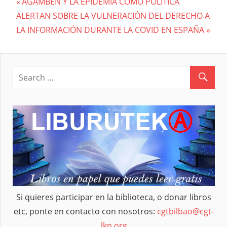
Previous
AGAMBEN Y LA EPIDEMIA COMO POLÍTICA
Navegación
Next
ALERTAN SOBRE LA VULNERACIÓN DEL DERECHO A
Post:
Post:
LA INFORMACIÓN DURANTE LA COVID EN ESPAÑA
de
entradas
Si quieres participar en la biblioteca, o donar libros
etc, ponte en contacto con nosotros:
cgtbilbao@cgt-
lkn.org