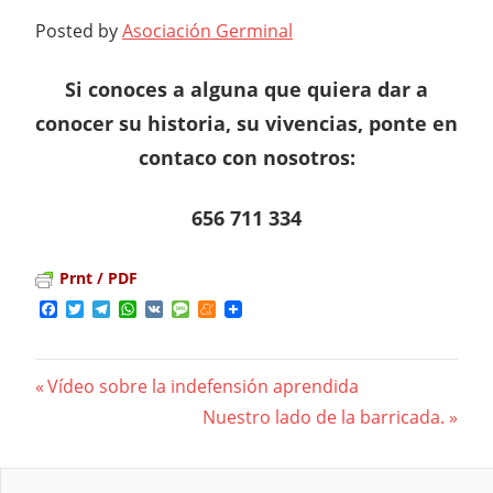
Posted by
Asociación Germinal
Si conoces a alguna que quiera dar a
conocer su historia, su vivencias, ponte en
contaco con nosotros:
656 711 334
Prnt / PDF
Facebook
Twitter
Telegram
WhatsApp
VK
Message
Meneame
Previous
Vídeo sobre la indefensión aprendida
Navegación
Post:
Next
Nuestro lado de la barricada.
Post:
de