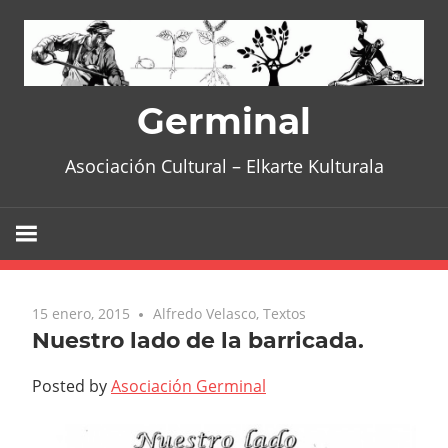
Skip
to
content
Germinal
Asociación Cultural – Elkarte Kulturala
15 enero, 2015
No comments
Alfredo Velasco
,
Textos
Nuestro lado de la barricada.
Posted by
Asociación Germinal