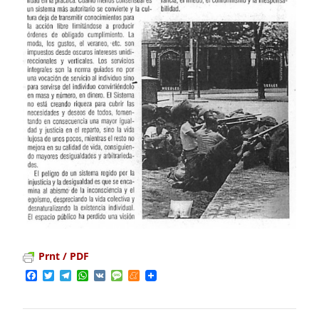
Prnt / PDF
Facebook
Twitter
Telegram
WhatsApp
VK
Message
Meneame