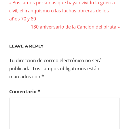
Previous
Buscamos personas que hayan vivido la guerra
Navegación
civil, el franquismo o las luchas obreras de los
Post:
años 70 y 80
de
Next
180 aniversario de la Canción del pìrata
entradas
Post:
LEAVE A REPLY
Tu dirección de correo electrónico no será
publicada.
Los campos obligatorios están
marcados con
*
Comentario
*