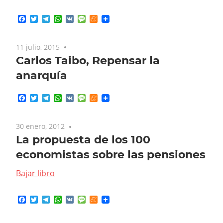
Facebook
Twitter
Telegram
WhatsApp
VK
Message
Meneame
11 julio, 2015
No comments
Carlos Taibo, Repensar la
anarquía
Facebook
Twitter
Telegram
WhatsApp
VK
Message
Meneame
30 enero, 2012
No comments
La propuesta de los 100
economistas sobre las pensiones
Bajar libro
Facebook
Twitter
Telegram
WhatsApp
VK
Message
Meneame