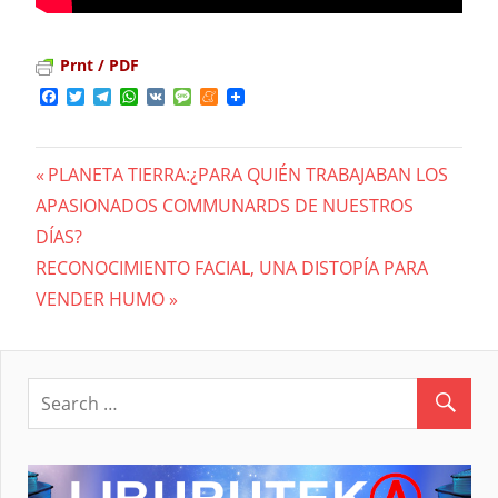
Prnt / PDF
Facebook
Twitter
Telegram
WhatsApp
VK
Message
Meneame
Previous
PLANETA TIERRA:¿PARA QUIÉN TRABAJABAN LOS
Navegación
APASIONADOS COMMUNARDS DE NUESTROS
Post:
DÍAS?
de
Next
RECONOCIMIENTO FACIAL, UNA DISTOPÍA PARA
entradas
Post:
VENDER HUMO