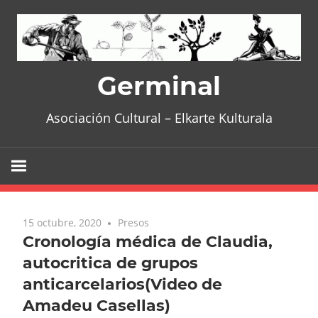
Skip
to
content
Germinal
Asociación Cultural – Elkarte Kulturala
15 octubre, 2020
Presos
Cronología médica de Claudia,
autocritica de grupos
anticarcelarios(Video de
Amadeu Casellas)