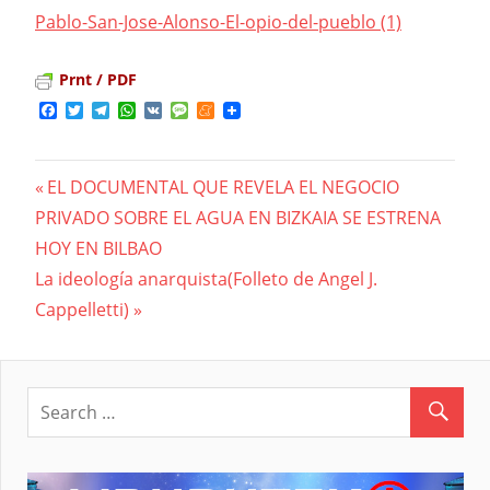
Pablo-San-Jose-Alonso-El-opio-del-pueblo (1)
Prnt / PDF
Facebook
Twitter
Telegram
WhatsApp
VK
Message
Meneame
Previous
EL DOCUMENTAL QUE REVELA EL NEGOCIO
Navegación
PRIVADO SOBRE EL AGUA EN BIZKAIA SE ESTRENA
Post:
HOY EN BILBAO
de
Next
La ideología anarquista(Folleto de Angel J.
entradas
Post:
Cappelletti)