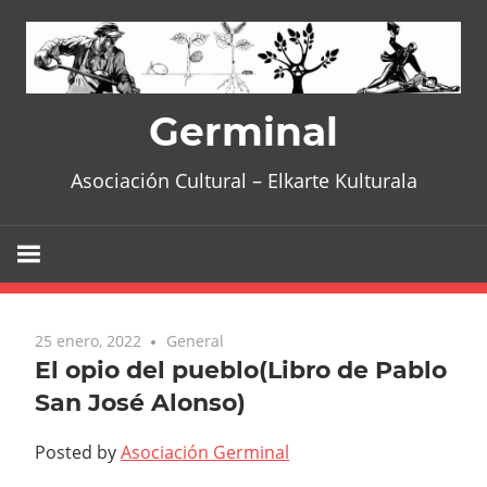
Skip
to
content
Germinal
Asociación Cultural – Elkarte Kulturala
25 enero, 2022
General
El opio del pueblo(Libro de Pablo
San José Alonso)
Posted by
Asociación Germinal