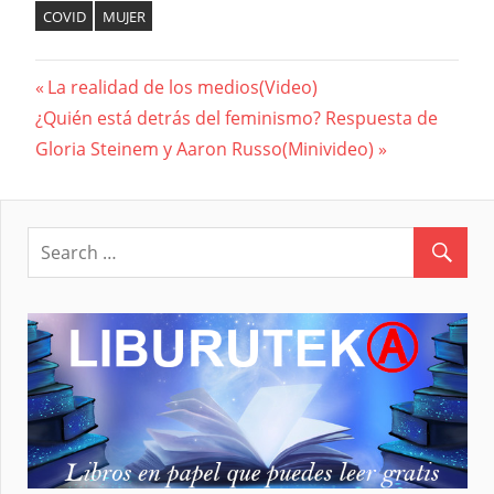
COVID
MUJER
Previous
La realidad de los medios(Video)
Navegación
Next
¿Quién está detrás del feminismo? Respuesta de
Post:
Post:
Gloria Steinem y Aaron Russo(Minivideo)
de
entradas