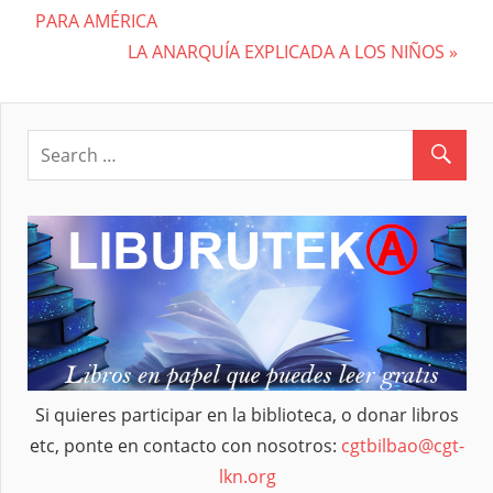
Navegación
PARA AMÉRICA
Post:
Next
LA ANARQUÍA EXPLICADA A LOS NIÑOS
de
Post:
entradas
Si quieres participar en la biblioteca, o donar libros
etc, ponte en contacto con nosotros:
cgtbilbao@cgt-
lkn.org