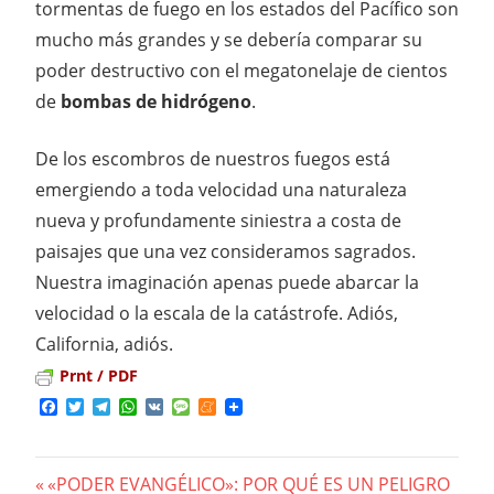
tormentas de fuego en los estados del Pacífico son
mucho más grandes y se debería comparar su
poder destructivo con el megatonelaje de cientos
de
bombas de hidrógeno
.
De los escombros de nuestros fuegos está
emergiendo a toda velocidad una naturaleza
nueva y profundamente siniestra a costa de
paisajes que una vez consideramos sagrados.
Nuestra imaginación apenas puede abarcar la
velocidad o la escala de la catástrofe. Adiós,
California, adiós.
Prnt / PDF
Facebook
Twitter
Telegram
WhatsApp
VK
Message
Meneame
Previous
«PODER EVANGÉLICO»: POR QUÉ ES UN PELIGRO