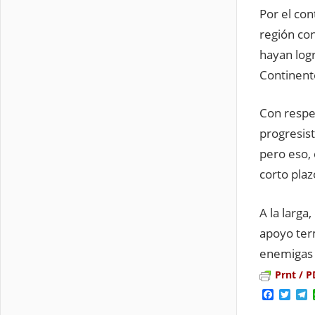
Por el con
región con
hayan log
Continent
Con respec
progresist
pero eso, 
corto plaz
A la larga
apoyo ter
enemigas
Prnt / P
Facebo
Twit
T