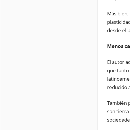
Más bien, 
plasticida
desde el b
Menos ca
El autor a
que tanto 
latinoamer
reducido a
También p
son tierra
sociedades