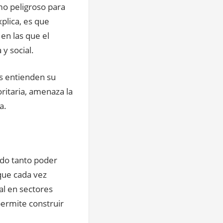
o peligroso para
plica, es que
 en las que el
y social.
es entienden su
ritaria, amenaza la
a.
ido tanto poder
 que cada vez
ial en sectores
ermite construir