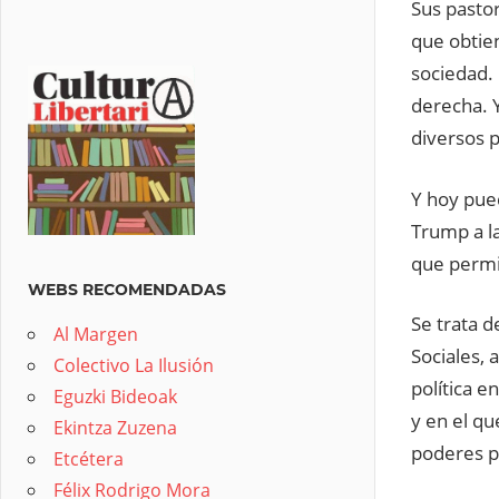
Sus pastor
que obtien
sociedad. 
derecha. 
diversos p
Y hoy pue
Trump a la
que permi
WEBS RECOMENDADAS
Se trata 
Al Margen
Sociales, 
Colectivo La Ilusión
política e
Eguzki Bideoak
y en el qu
Ekintza Zuzena
poderes p
Etcétera
Félix Rodrigo Mora