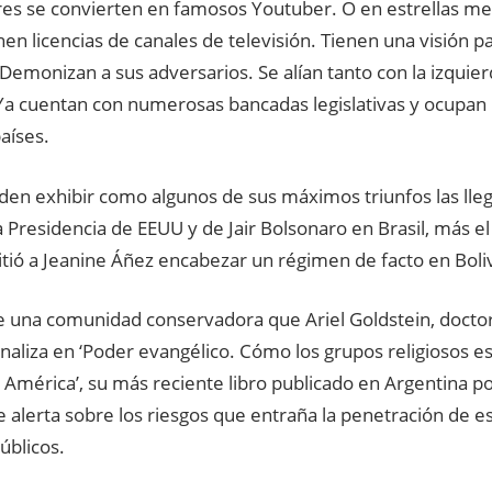
es se convierten en famosos Youtuber. O en estrellas medi
en licencias de canales de televisión. Tienen una visión pat
Demonizan a sus adversarios. Se alían tanto con la izquie
Ya cuentan con numerosas bancadas legislativas y ocupan 
aíses.
den exhibir como algunos de sus máximos triunfos las lle
 Presidencia de EEUU y de Jair Bolsonaro en Brasil, más e
tió a Jeanine Áñez encabezar un régimen de facto en Boliv
de una comunidad conservadora que Ariel Goldstein, doctor
analiza en ‘Poder evangélico. Cómo los grupos religiosos e
n América’, su más reciente libro publicado en Argentina po
e alerta sobre los riesgos que entraña la penetración de es
úblicos.