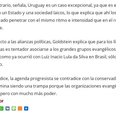
trario, señala, Uruguay es un caso excepcional, ya que es e
 un Estado y una sociedad laicos, lo que explica que ahí lo
rado penetrar con el mismo ritmo e intensidad que en el r
e.
to a las alianzas políticas, Goldstein explica que para los l
as es tentador asociarse a los grandes grupos evangélicos 
como ya ocurrió con Luiz Inacio Lula da Silva en Brasil, sólo
o.
, dice, la agenda progresista se contradice con la conserva
mina siendo una trampa porque las organizaciones evangél
 pero con mucho más poder.
DF
ok
ter
elegram
WhatsApp
VK
Message
Meneame