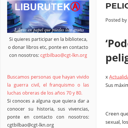
PELI
Posted by
Si quieres participar en la biblioteca,
‘Pod
o donar libros etc, ponte en contacto
peli
con nosotros:
cgtbilbao@cgt-lkn.org
x
Actualid
Buscamos personas que hayan vivido
Sus máxim
la guerra civil, el franquismo o las
luchas obreras de los años 70 y 80.
Si conoces a alguna que quiera dar a
conocer su historia, sus vivencias,
Creen que 
ponte en contacto con nosotros:
sexual, l
cgtbilbao@cgt-lkn.org