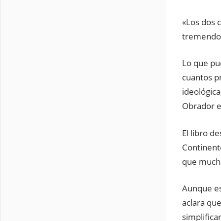
«Los dos 
tremendo,
Lo que pu
cuantos pr
ideológic
Obrador e
El libro d
Continent
que mucha
Aunque es
aclara que
simplifica