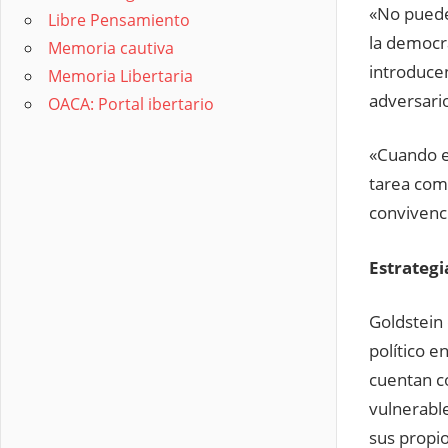
«No puede
Libre Pensamiento
la democra
Memoria cautiva
introducen
Memoria Libertaria
adversario
OACA: Portal ibertario
«Cuando el
tarea como
convivenci
Estrategi
Goldstein
político e
cuentan co
vulnerabl
sus propi