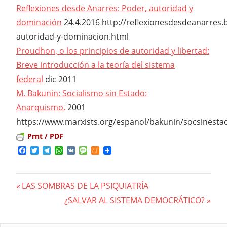
Reflexiones desde Anarres: Poder, autoridad y
dominación
24.4.2016 http://reflexionesdesdeanarres
autoridad-y-dominacion.html
Proudhon, o los principios de autoridad y libertad:
Breve introducción a la teoría del sistema
federal
dic 2011
M. Bakunin: Socialismo sin Estado:
Anarquismo.
2001
https://www.marxists.org/espanol/bakunin/socsinest
Prnt / PDF
Facebook
Twitter
Telegram
WhatsApp
VK
Message
Meneame
Previous
LAS SOMBRAS DE LA PSIQUIATRÍA
Navegación
Post:
Next
¿SALVAR AL SISTEMA DEMOCRÁTICO?
Post:
de