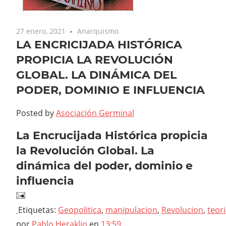
27 enero, 2021
Anarquismo
LA ENCRICIJADA HISTÓRICA
PROPICIA LA REVOLUCIÓN
GLOBAL. LA DINÁMICA DEL
PODER, DOMINIO E INFLUENCIA
Posted by
Asociación Germinal
La Encrucijada Histórica propicia
la Revolución Global. La
dinámica del poder, dominio e
influencia
Etiquetas:
Geopolitica
,
manipulacion
,
Revolucion
,
teor
por
Pablo Heraklio
en
13:59