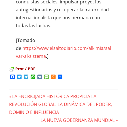
conquistas sociales, impulsar proyectos
autogestionarios y recuperar la fraternidad
internacionalista que nos hermana con
todas las luchas.
[Tomado
de
https://www.elsaltodiario.com/alkimia/sal
var-al-sistema
.]
Prnt / PDF
Facebook
Twitter
Telegram
WhatsApp
VK
Message
Meneame
Previous
LA ENCRICIJADA HISTÓRICA PROPICIA LA
Navegación
REVOLUCIÓN GLOBAL. LA DINÁMICA DEL PODER,
Post:
DOMINIO E INFLUENCIA
de
Next
LA NUEVA GOBERNANZA MUNDIAL
entradas