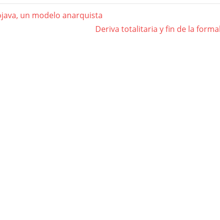
ojava, un modelo anarquista
gación
Next
Deriva totalitaria y fin de la for
Post:
das