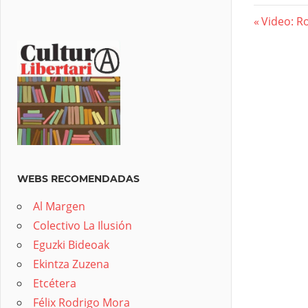
Previous
Video: R
Nave
Post:
de
entra
WEBS RECOMENDADAS
Al Margen
Colectivo La Ilusión
Eguzki Bideoak
Ekintza Zuzena
Etcétera
Félix Rodrigo Mora