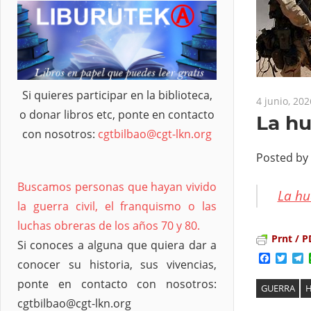
Si quieres participar en la biblioteca,
4 junio, 202
o donar libros etc, ponte en contacto
La hu
con nosotros:
cgtbilbao@cgt-lkn.org
Posted by
Buscamos personas que hayan vivido
La hu
la guerra civil, el franquismo o las
luchas obreras de los años 70 y 80.
Prnt / P
Si conoces a alguna que quiera dar a
Facebo
Twit
T
conocer su historia, sus vivencias,
ponte en contacto con nosotros:
GUERRA
H
cgtbilbao@cgt-lkn.org