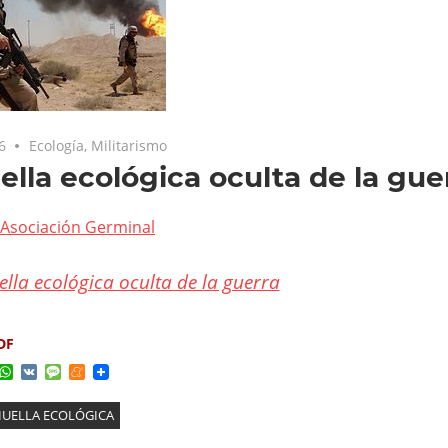
6
Ecología
,
Militarismo
ella ecológica oculta de la gue
Asociación Germinal
ella ecológica oculta de la guerra
DF
ok
ter
elegram
WhatsApp
VK
Message
Meneame
UELLA ECOLÓGICA