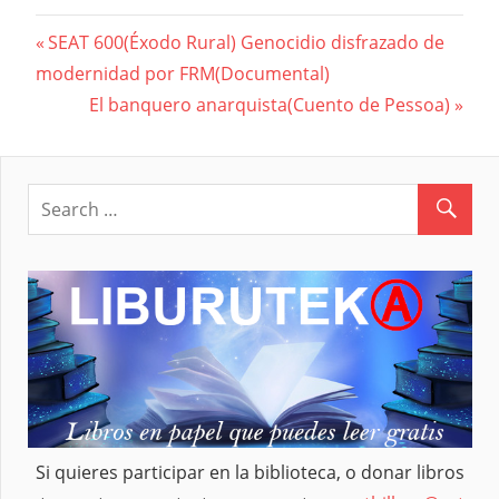
Previous
SEAT 600(Éxodo Rural) Genocidio disfrazado de
Navegación
modernidad por FRM(Documental)
Post:
Next
El banquero anarquista(Cuento de Pessoa)
de
Post:
entradas
Si quieres participar en la biblioteca, o donar libros