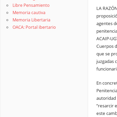
Libre Pensamiento
LA RAZÓN 
Memoria cautiva
proposició
Memoria Libertaria
agentes de
OACA: Portal ibertario
penitencia
ACAIP-UGT,
Cuerpos de
que se pro
juzgadas 
funcionar
En concret
Penitencia
autoridad 
“resarcir
este cambi