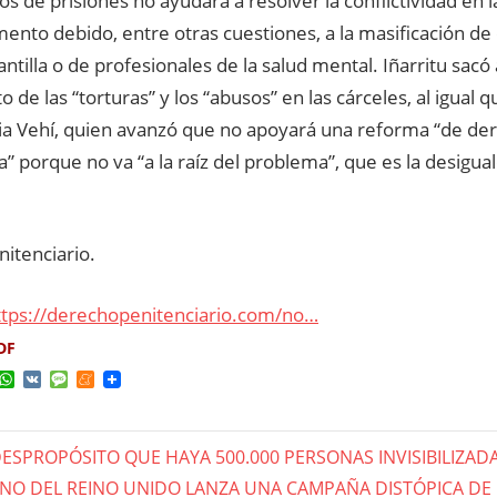
os de prisiones no ayudará a resolver la conflictividad en l
ento debido, entre otras cuestiones, a la masificación de 
lantilla o de profesionales de la salud mental. Iñarritu sacó 
 de las “torturas” y los “abusos” en las cárceles, al igual q
ia Vehí, quien avanzó que no apoyará una reforma “de der
ta” porque no va “a la raíz del problema”, que es la desigua
itenciario.
ttps://derechopenitenciario.com/no…
DF
ok
ter
elegram
WhatsApp
VK
Message
Meneame
DESPROPÓSITO QUE HAYA 500.000 PERSONAS INVISIBILIZAD
gación
RNO DEL REINO UNIDO LANZA UNA CAMPAÑA DISTÓPICA DE