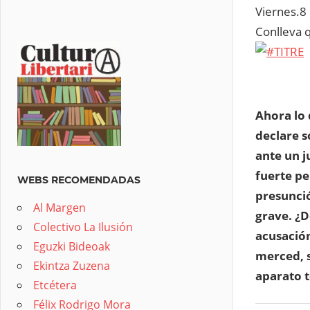
Viernes.8
Conlleva 
Ahora lo 
declare s
ante un j
fuerte pe
WEBS RECOMENDADAS
presunció
Al Margen
grave. ¿
Colectivo La Ilusión
acusación
Eguzki Bideoak
merced, s
Ekintza Zuzena
aparato t
Etcétera
Félix Rodrigo Mora