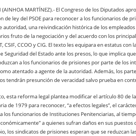
(AINHOA MARTÍNEZ).- El Congreso de los Diputados apro
n de ley del PSOE para reconocer a los funcionarios de p
 autoridad, una reivindicación histórica de los empleados
rios fruto de la negociación y del acuerdo con los principa
 CSIF, CCOO y CIG. El texto les equipara en estatus con l
 Seguridad del Estado ante los presos, lo que implica que
duzcan a los funcionarios de prisiones por parte de los in
como atentado a agente de la autoridad. Además, los parte
ios tendrán presunción de veracidad salvo prueba en contr
o, esta reforma legal plantea modificar el artículo 80 de l
ria de 1979 para reconocer, “a efectos legales”, el carácte
a los funcionarios de Instituciones Penitenciarias, al tie
 económicamente” a quienes sufran daños en sus puestos d
o, los sindicatos de prisiones esperan que se reduzcan l