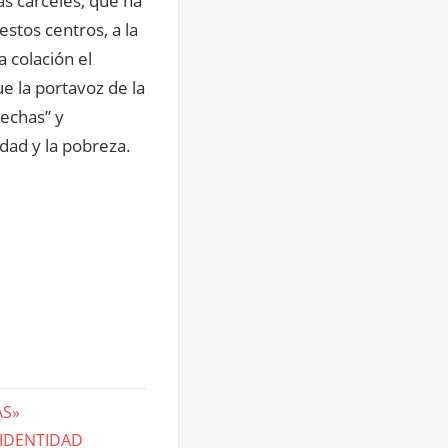
as cárceles, que ha
estos centros, a la
a colación el
ue la portavoz de la
echas” y
ldad y la pobreza.
AS»
 IDENTIDAD