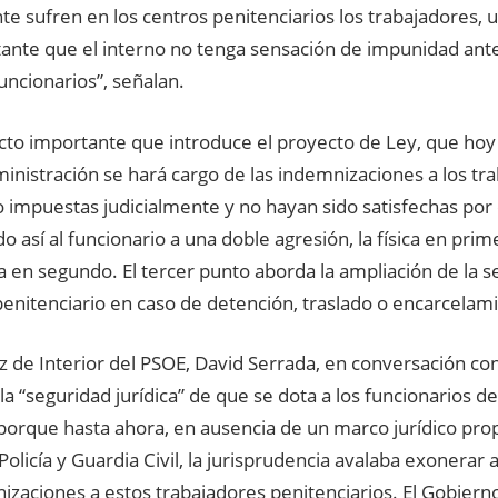
e sufren en los centros penitenciarios los trabajadores, 
tante que el interno no tenga sensación de impunidad ante
funcionarios”, señalan.
cto importante que introduce el proyecto de Ley, que hoy
inistración se hará cargo de las indemnizaciones a los tr
o impuestas judicialmente y no hayan sido satisfechas por
 así al funcionario a una doble agresión, la física en prime
 en segundo. El tercer punto aborda la ampliación de la s
enitenciario en caso de detención, traslado o encarcelam
z de Interior del PSOE, David Serrada, en conversación con
 la “seguridad jurídica” de que se dota a los funcionarios d
, porque hasta ahora, en ausencia de un marco jurídico pr
olicía y Guardia Civil, la jurisprudencia avalaba exonerar 
izaciones a estos trabajadores penitenciarios. El Gobier