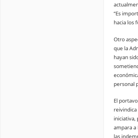
actualment
“Es impor
hacia los 
Otro aspe
que la Adm
hayan sid
sometiendo
económica
personal p
El portavo
reivindica
iniciativa
ampara a P
las indemn