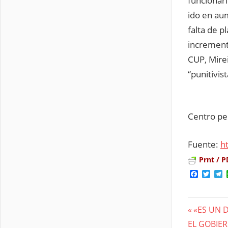
funcionari
ido en aum
falta de p
incremento
CUP, Mire
“punitivis
Centro pen
Fuente:
h
Prnt / P
Facebo
Twit
T
Previous
«ES UN 
Nave
Next
EL GOBIE
Post: