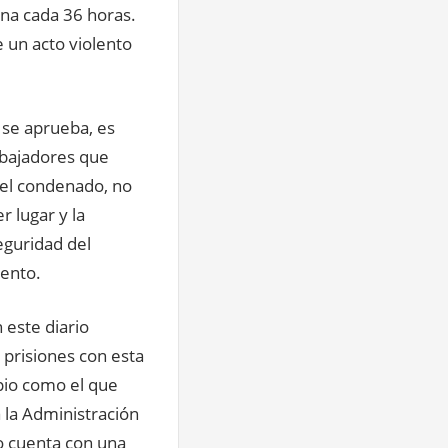
una cada 36 horas.
 un acto violento
 se aprueba, es
abajadores que
 el condenado, no
r lugar y la
eguridad del
iento.
 este diario
e prisiones con esta
opio como el que
a la Administración
no cuenta con una