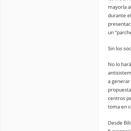
mayoría al
durante el
presentac
un “parche
Sin los so
No lo hará
antisistem
a generar 
propuesta
centros p
toma en c
Desde Bild