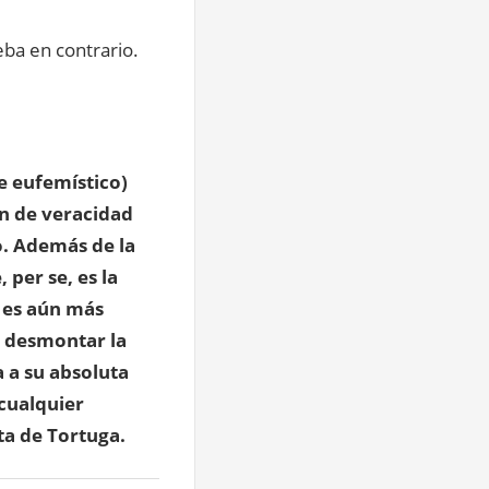
ba en contrario.
e eufemístico)
ón de veracidad
o. Además de la
 per se, es la
o es aún más
a desmontar la
 a su absoluta
 cualquier
ta de Tortuga.