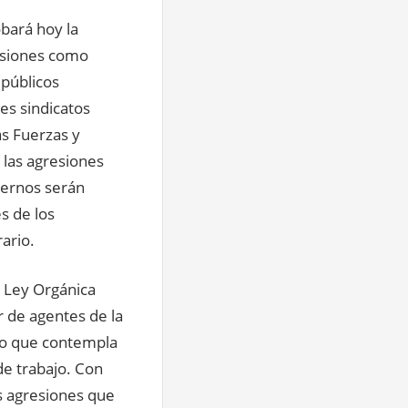
bará hoy la
risiones como
 públicos
les sindicatos
as Fuerzas y
 las agresiones
ternos serán
s de los
ario.
a Ley Orgánica
r de agentes de la
mpo que contempla
e trabajo. Con
as agresiones que