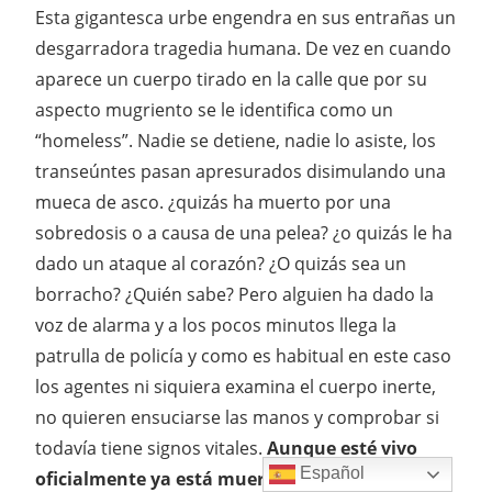
Esta gigantesca urbe engendra en sus entrañas un
desgarradora tragedia humana. De vez en cuando
aparece un cuerpo tirado en la calle que por su
aspecto mugriento se le identifica como un
“homeless”. Nadie se detiene, nadie lo asiste, los
transeúntes pasan apresurados disimulando una
mueca de asco. ¿quizás ha muerto por una
sobredosis o a causa de una pelea? ¿o quizás le ha
dado un ataque al corazón? ¿O quizás sea un
borracho? ¿Quién sabe? Pero alguien ha dado la
voz de alarma y a los pocos minutos llega la
patrulla de policía y como es habitual en este caso
los agentes ni siquiera examina el cuerpo inerte,
no quieren ensuciarse las manos y comprobar si
todavía tiene signos vitales.
Aunque esté vivo
Español
oficialmente ya está muerto
, es un paria sin