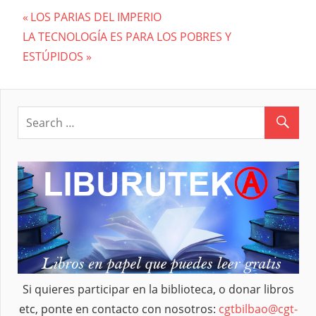
Previous
LOS PARIAS DEL IMPERIO
Navegación
Next
LA TECNOLOGÍA ES PARA LOS POBRES Y
Post:
Post:
ESTÚPIDOS
de
entradas
Si quieres participar en la biblioteca, o donar libros
etc, ponte en contacto con nosotros:
cgtbilbao@cgt-