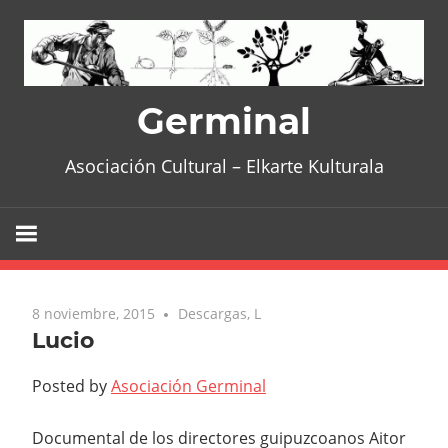
Skip
to
content
Germinal
Asociación Cultural – Elkarte Kulturala
8 noviembre, 2015
No comments
Descargas
,
L
Lucio
Posted by
Asociación Germinal
Documental de los directores guipuzcoanos Aitor