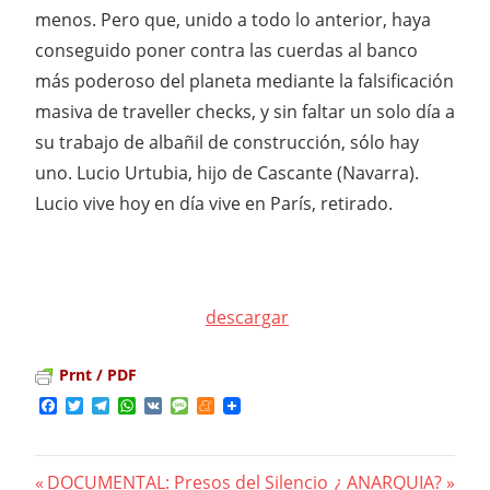
menos. Pero que, unido a todo lo anterior, haya
conseguido poner contra las cuerdas al banco
más poderoso del planeta mediante la falsificación
masiva de traveller checks, y sin faltar un solo día a
su trabajo de albañil de construcción, sólo hay
uno. Lucio Urtubia, hijo de Cascante (Navarra).
Lucio vive hoy en día vive en París, retirado.
descargar
Prnt / PDF
Facebook
Twitter
Telegram
WhatsApp
VK
Message
Meneame
Previous
DOCUMENTAL: Presos del Silencio
Next
¿ ANARQUIA?