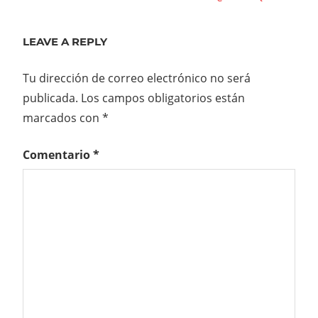
Navegación
Post:
Post:
de
LEAVE A REPLY
entradas
Tu dirección de correo electrónico no será
publicada.
Los campos obligatorios están
marcados con
*
Comentario
*