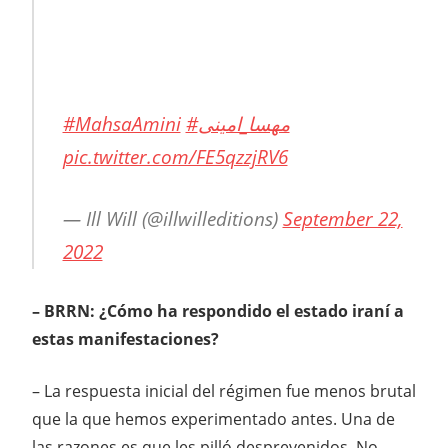
#MahsaAmini
#مهسا_امینی
pic.twitter.com/FE5qzzjRV6
— Ill Will (@illwilleditions)
September 22,
2022
– BRRN: ¿Cómo ha respondido el estado iraní a
estas manifestaciones?
– La respuesta inicial del régimen fue menos brutal
que la que hemos experimentado antes. Una de
las razones es que les pilló desprevenidos. No