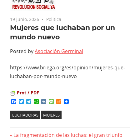
19 junio, 2026
Politica
Mujeres que luchaban por un
mundo nuevo
Posted by
Asociación Germinal
https://www.briega.org/es/opinion/mujeres-que-
luchaban-por-mundo-nuevo
Prnt / PDF
Facebook
Twitter
Telegram
WhatsApp
VK
Message
Meneame
LUCHADORAS
MUJERES
Previous
La fragmentación de las luchas: el gran triunfo