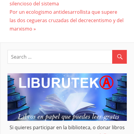
Navegación
silencioso del sistema
Post:
Next
Por un ecologismo antidesarrollista que supere
de
Post:
las dos cegueras cruzadas del decrecentismo y del
entradas
marxismo
Si quieres participar en la biblioteca, o donar libros