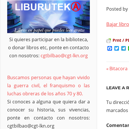
Posted by
Bajar libro
Si quieres participar en la biblioteca,
Prnt / P
o donar libros etc, ponte en contacto
Facebo
Twit
T
con nosotros:
cgtbilbao@cgt-lkn.org
Previous
Bitacora 
Nave
Post:
Buscamos personas que hayan vivido
de
la guerra civil, el franquismo o las
LEAVE A 
luchas obreras de los años 70 y 80.
entra
Si conoces a alguna que quiera dar a
Tu direcci
conocer su historia, sus vivencias,
marcados
ponte en contacto con nosotros:
Comenta
cgtbilbao@cgt-lkn.org