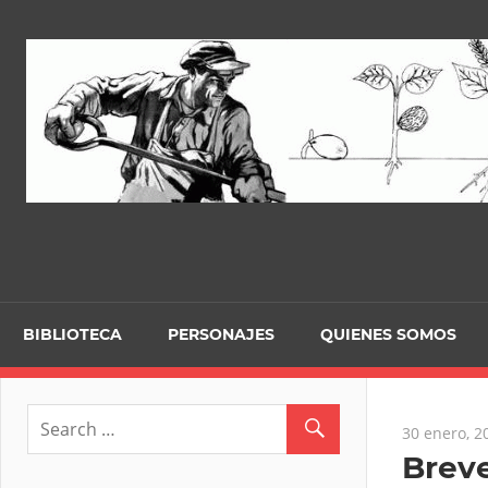
Skip
to
content
BIBLIOTECA
PERSONAJES
QUIENES SOMOS
30 enero, 2
Breve