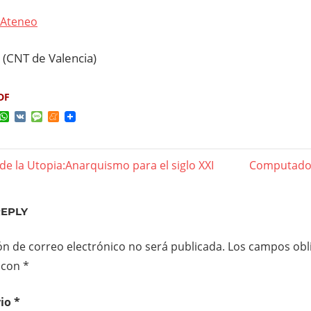
Ateneo
(CNT de Valencia)
DF
ok
ter
elegram
WhatsApp
VK
Message
Meneame
de la Utopia:Anarquismo para el siglo XXI
Next
Computado
gación
Post:
REPLY
das
ón de correo electrónico no será publicada.
Los campos obli
 con
*
rio
*