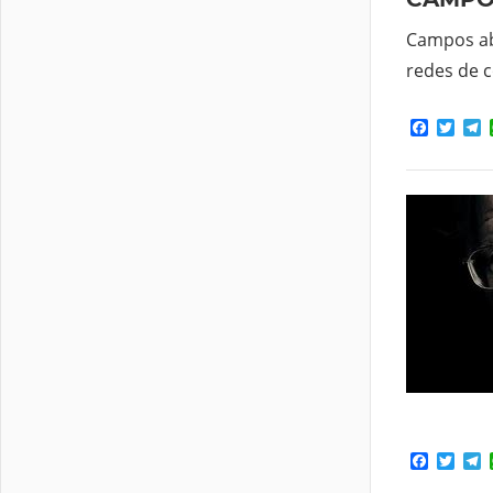
Campos ab
redes de c
Facebo
Twit
T
Facebo
Twit
T