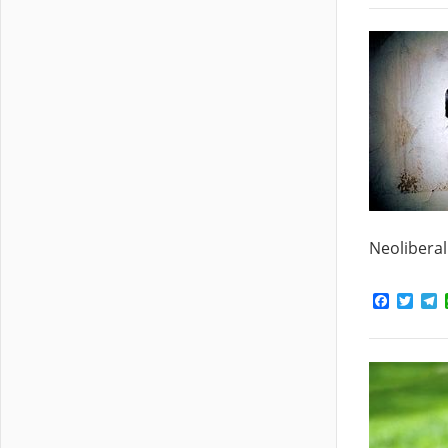
Neolibera
Facebo
Twit
T