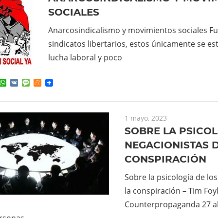
SOCIALES
Anarcosindicalismo y movimientos sociales Fu
sindicatos libertarios, estos únicamente se es
lucha laboral y poco
ok
ter
elegram
WhatsApp
VK
Message
Meneame
1 mayo, 2023
SOBRE LA PSICOL
NEGACIONISTAS D
CONSPIRACIÓN
Sobre la psicología de lo
la conspiración – Tim Foy
Counterpropaganda 27 a
ersonas