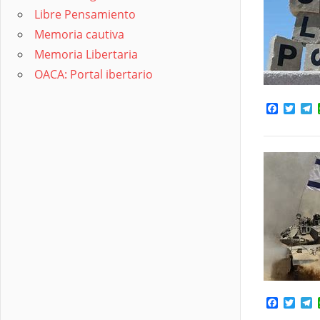
Libre Pensamiento
Memoria cautiva
Memoria Libertaria
OACA: Portal ibertario
Facebo
Twit
T
Facebo
Twit
T