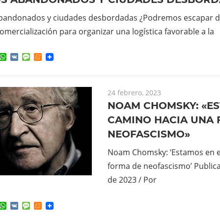
andonados y ciudades desbordadas ¿Podremos escapar de
omercialización para organizar una logística favorable a la
ok
ter
elegram
WhatsApp
VK
Message
Meneame
24 febrero, 2023
NOAM CHOMSKY: «ES
CAMINO HACIA UNA
NEOFASCISMO»
Noam Chomsky: ‘Estamos en e
forma de neofascismo’ Publica
de 2023 / Por
ok
ter
elegram
WhatsApp
VK
Message
Meneame