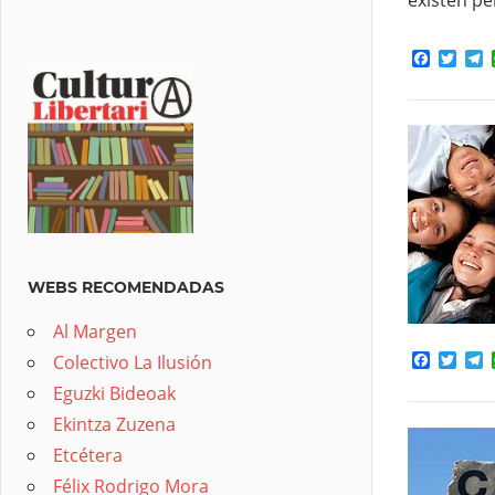
Facebo
Twit
T
WEBS RECOMENDADAS
Al Margen
Facebo
Twit
T
Colectivo La Ilusión
Eguzki Bideoak
Ekintza Zuzena
Etcétera
Félix Rodrigo Mora