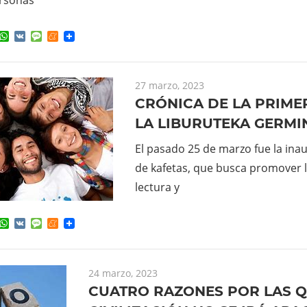
ok
ter
elegram
WhatsApp
VK
Message
Meneame
27 marzo, 2023
CRÓNICA DE LA PRIME
LA LIBURUTEKA GERMI
El pasado 25 de marzo fue la inau
de kafetas, que busca promover la
lectura y
ok
ter
elegram
WhatsApp
VK
Message
Meneame
24 marzo, 2023
CUATRO RAZONES POR LAS 