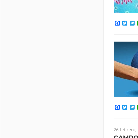
Facebo
Twit
T
Facebo
Twit
T
26 febrero,
CAMPO