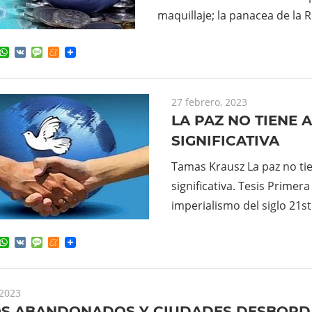
maquillaje; la panacea de la 
ok
ter
elegram
WhatsApp
VK
Message
Meneame
27 febrero, 2023
LA PAZ NO TIENE 
SIGNIFICATIVA
Tamas Krausz La paz no tie
significativa. Tesis Primer
imperialismo del siglo 21s
ok
ter
elegram
WhatsApp
VK
Message
Meneame
 2023
S ABANDONADOS Y CIUDADES DESBOR