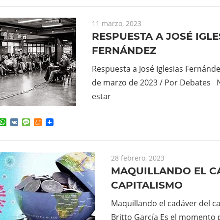
11 marzo, 2023
RESPUESTA A JOSÉ IGLE
FERNÁNDEZ
Respuesta a José Iglesias Fernánde
de marzo de 2023 / Por Debates
estar
ok
ter
elegram
WhatsApp
VK
Message
Meneame
28 febrero, 2023
MAQUILLANDO EL C
CAPITALISMO
Maquillando el cadáver del ca
Britto García Es el momento