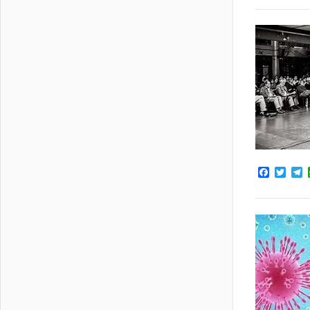
Facebo
Twit
T