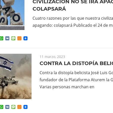
CIVILIZACIÓN NO SE IRÁ AP
COLAPSARÁ
Cuatro razones por las que nuestra civiliza
apagando: colapsará Publicado el 24 de m
ok
ter
elegram
WhatsApp
VK
Message
Meneame
11 marzo, 2023
CONTRA LA DISTOPÍA BELI
Contra la distopía belicista José Luis 
fundador de la Plataforma Aturem la 
Varias personas marchan en
ok
ter
elegram
WhatsApp
VK
Message
Meneame