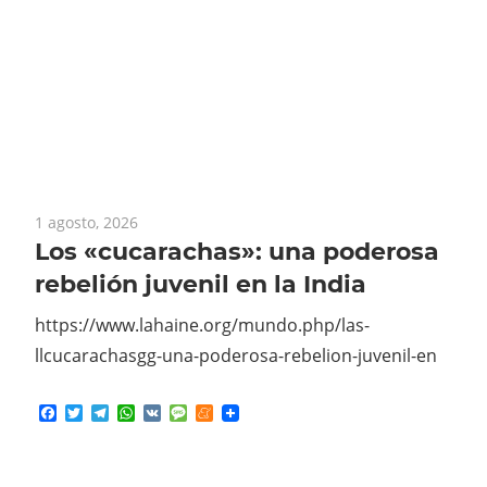
1 agosto, 2026
Los «cucarachas»: una poderosa
rebelión juvenil en la India
https://www.lahaine.org/mundo.php/las-
llcucarachasgg-una-poderosa-rebelion-juvenil-en
Facebook
Twitter
Telegram
WhatsApp
VK
Message
Meneame