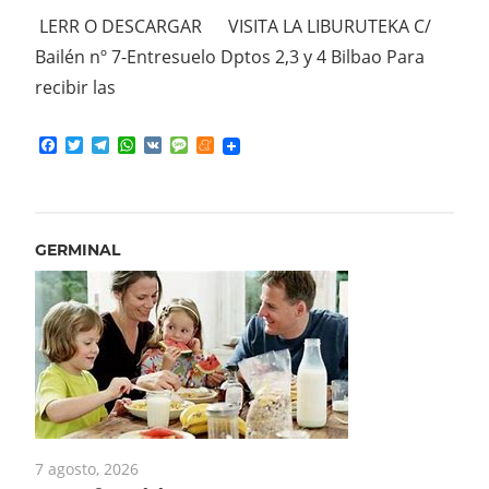
primera edición, y al objeto de que puedan ser
EKA C/
publicadas y conocidas las
ao Para
Facebook
Twitter
Telegram
WhatsApp
VK
Message
Meneame
GERMINAL
7 agosto, 2026
Una familia, un voto