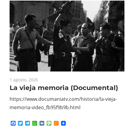
1 agosto, 2026
La vieja memoria (Documental)
https://www.documaniatv.com/historia/la-vieja-
memoria-video_fb95f9b9b.html
Facebook
Twitter
Telegram
WhatsApp
VK
Message
Meneame