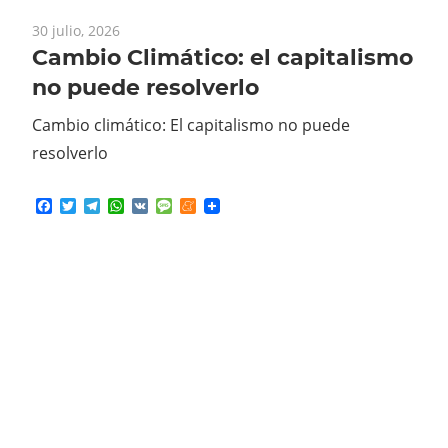
Cambio Climático: el capitalismo
no puede resolverlo
Cambio climático: El capitalismo no puede
resolverlo
Facebook
Twitter
Telegram
WhatsApp
VK
Message
Meneame
30 julio, 2026
Raoul, que la tierra te sea leve