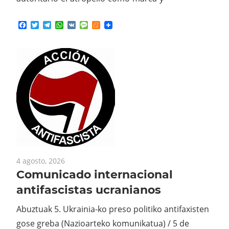
Facebook
Twitter
Telegram
WhatsApp
VK
Message
Meneame
4 agosto, 2026
Comunicado internacional
antifascistas ucranianos
Abuztuak 5. Ukrainia-ko preso politiko antifaxisten
gose greba (Nazioarteko komunikatua) / 5 de
agosto. Huelga de hambre de lxs presxs