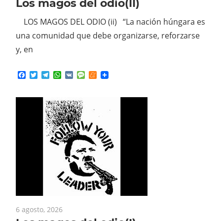
LOS MAGOS DEL ODIO (ii) “La nación húngara es
una comunidad que debe organizarse, reforzarse
y, en
Facebook
Twitter
Telegram
WhatsApp
VK
Message
Meneame
6 agosto, 2026
Los magos del odio(I)