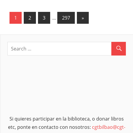
1
2
3
…
297
Next
»
Paginación
Posts
de
entradas
Si quieres participar en la biblioteca, o donar libros
etc, ponte en contacto con nosotros:
cgtbilbao@cgt-
lkn.org