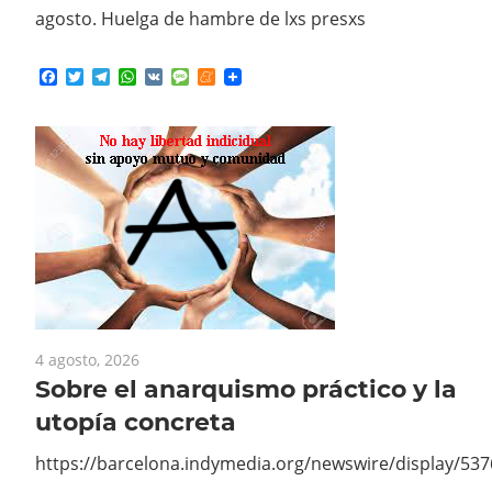
Facebook
Twitter
Telegram
WhatsApp
VK
Message
Meneame
4 agosto, 2026
Sobre el anarquismo práctico y la
utopía concreta
https://barcelona.indymedia.org/newswire/display/53
Facebook
Twitter
Telegram
WhatsApp
VK
Message
Meneame