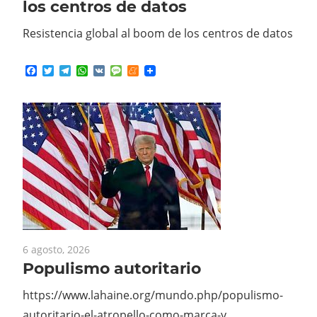
Resistencia global al boom de los centros de datos
Facebook
Twitter
Telegram
WhatsApp
VK
Message
Meneame
6 agosto, 2026
Populismo autoritario
https://www.lahaine.org/mundo.php/populismo-
autoritario-el-atropello-como-marca-y