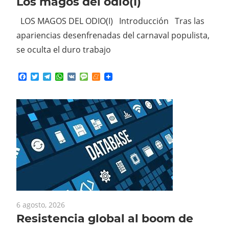
LOS MAGOS DEL ODIO(I) Introducción Tras las
apariencias desenfrenadas del carnaval populista,
se oculta el duro trabajo
Facebook
Twitter
Telegram
WhatsApp
VK
Message
Meneame
6 agosto, 2026
Resistencia global al boom de
los centros de datos